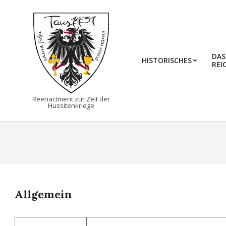
Skip
to
content
DAS
HISTORISCHES
REI
TAUS1431
Reenactment zur Zeit der
Hussitenkriege
Allgemein