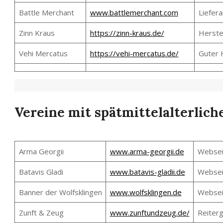
Battle Merchant
www.battlemerchant.com
Liefer
Zinn Kraus
https://zinn-kraus.de/
Herste
Vehi Mercatus
https://vehi-mercatus.de/
Guter H
Vereine mit spätmittelalterlich
Arma Georgii
www.arma-georgii.de
Websei
Batavis Gladi
www.batavis-gladii.de
Websei
Banner der Wolfsklingen
www.wolfsklingen.de
Websei
Zunft & Zeug
www.zunftundzeug.de/
Reiter