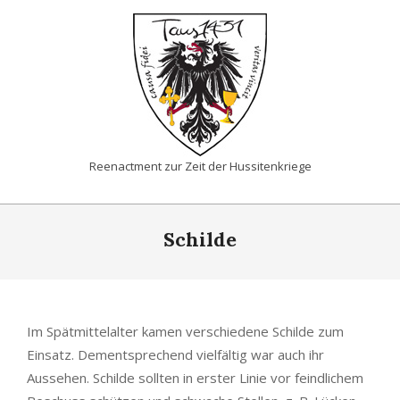
Skip
to
content
TAUS1431
Reenactment zur Zeit der Hussitenkriege
Primary
Navigation
Schilde
Menu
Im Spätmittelalter kamen verschiedene Schilde zum
Einsatz. Dementsprechend vielfältig war auch ihr
Aussehen. Schilde sollten in erster Linie vor feindlichem